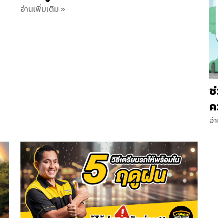
อ่านเพิ่มเติม »
ช
ค
อ่