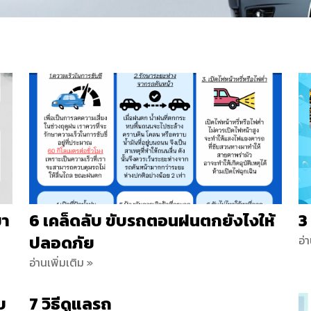
ขา
6 เคล็ดลับ ขับรถตอนฝนตกยังไงให้
3
ปลอดภัย
อ่
อ่านเพิ่มเติม »
บ
7 วิธีดูแลรถ