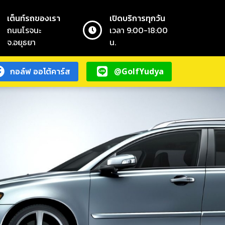
เต็นท์รถของเรา
เปิดบริการทุกวัน
ถนนโรจนะ
เวลา 9:00-18:00
จ.อยุธยา
น.
กอล์ฟ ออโต้คาร์ส
@GolfYudya
กอล์ฟ ออโต้คาร์ส
@GolfYudya