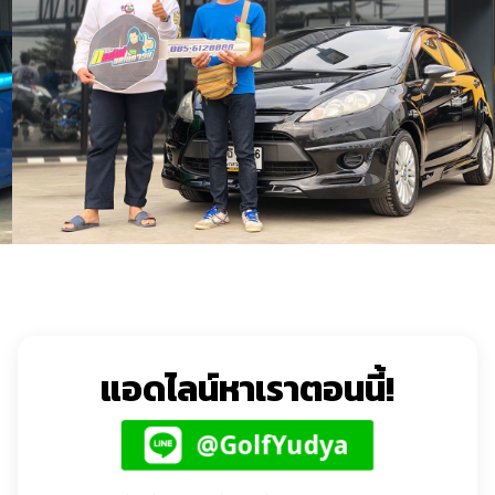
แอดไลน์หาเราตอนนี้!
@GolfYudya