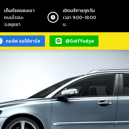
เต็นท์รถของเรา
เปิดบริการทุกวัน
ถนนโรจนะ
เวลา 9:00-18:00
จ.อยุธยา
น.
กอล์ฟ ออโต้คาร์ส
@GolfYudya
กอล์ฟ ออโต้คาร์ส
@GolfYudya