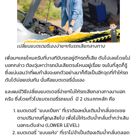
เปลี่ยนแบตเตอรี่เองง่ายๆกันรถเสียกลางทาง
เพื่อนๆเคยไหมครับที่บางทีขับรถอยู่ดีๆรถก็เสีย ดับไปเลยโดยไม่
บอกกล่าว ต้องวุ่นหาว่ารถมันเสียตรงไหนอยู่เรื่อย จนในที่สุดก็รู้
ซึ่งแน่นอนว่าที่ผมกำลังจะยกตัวอย่างมาก็ถือเป็นอีกจุดที่ทำให้รถ
ดับได้บ่อยเช่นกัน นั่นคือแบตเตอรี่นั่นเอง
และผมมีวิธีเปลี่ยนแบตเตอรี่ง่ายๆไม่ให้รถเสียกลางทางมาบอก
ครับ ซึ่งโดยทั่วไปแบตเตอรี่รถยนต์ มี 2 ประเภทหลัก คือ
แบตเตอรี่ “แบบเปียก” ที่เราต้องหมั่นเติมน้ำกลั่นชดเชย
ตามปริมาณที่สูญเสียไป เพื่อไม่ให้ระดับน้ำกลั่นต่ำกว่าเส้น
บอกระดับล่าง (LOWER LEVEL)
แบตเตอรี่ “แบบแห้ง” ที่เราไม่จำเป็นต้องเติมน้ำกลั่นตลอด