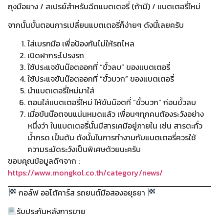
ถุงมือยาง / สเปรย์สำหรับฉีดแบตเตอรี่ (ถ้ามี) / แบตเตอรี่ใหม่
จากนั้นขั้นตอนการเปลี่ยนแบตเตอรี่ก็ง่ายๆ ดังนี้เลยครับ
ใส่เบรกมือ เพื่อป้องกันไม่ให้รถไหล
เปิดฝากระโปรงรถ
ใช้ประแจขันน๊อตออกที่ “ขั้วลบ” ของแบตเตอรี่
ใช้ประแจขันน๊อตออกที่ “ขั้วบวก” ของแบตเตอรี่
นำแบตเตอรี่ใหม่มาใส่
ตอนใส่แบตเตอรี่ใหม่ ให้ขันน๊อตที่ “ขั้วบวก” ก่อนขั้วลบ
เมื่อขันน๊อตจนแน่นหมดแล้ว เพื่อนๆทุกคนต้องระวังอย่าง
หนึ่งว่า ในแบตเตอรี่นั้นมีสารเคมีอยู่ภายใน เช่น สารตะกั่ว
น้ำกรด เป็นต้น ดังนั้นในการทำงานกับแบตเตอรี่ควรใช้
ความระมัดระวังเป็นพิเศษด้วยนะครับ
ขอบคุณข้อมูลดีๆจาก :
https://www.mongkol.co.th/category/news/
กอล์ฟ ออโต้คาร์ส รถยนต์มือสองอยุธยา
รับประกันหลังการขาย