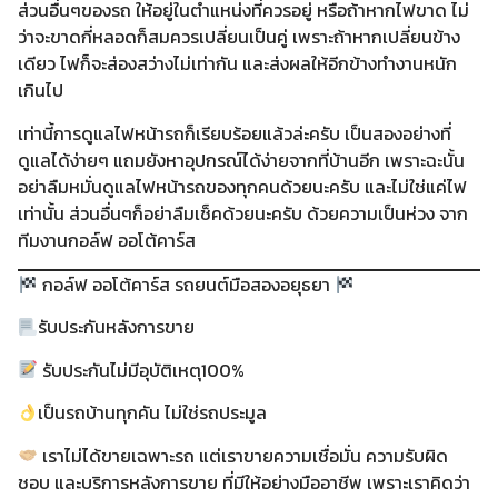
ส่วนอื่นๆของรถ ให้อยู่ในตำแหน่งที่ควรอยู่ หรือถ้าหากไฟขาด ไม่
ว่าจะขาดกี่หลอดก็สมควรเปลี่ยนเป็นคู่ เพราะถ้าหากเปลี่ยนข้าง
เดียว ไฟก็จะส่องสว่างไม่เท่ากัน และส่งผลให้อีกข้างทำงานหนัก
เกินไป
เท่านี้การดูแลไฟหน้ารถก็เรียบร้อยแล้วล่ะครับ เป็นสองอย่างที่
ดูแลได้ง่ายๆ แถมยังหาอุปกรณ์ได้ง่ายจากที่บ้านอีก เพราะฉะนั้น
อย่าลืมหมั่นดูแลไฟหน้ารถของทุกคนด้วยนะครับ และไม่ใช่แค่ไฟ
เท่านั้น ส่วนอื่นๆก็อย่าลืมเช็คด้วยนะครับ ด้วยความเป็นห่วง จาก
ทีมงานกอล์ฟ ออโต้คาร์ส
กอล์ฟ ออโต้คาร์ส รถยนต์มือสองอยุธยา
รับประกันหลังการขาย
รับประกันไม่มีอุบัติเหตุ100%
เป็นรถบ้านทุกคัน ไม่ใช่รถประมูล
เราไม่ได้ขายเฉพาะรถ แต่เราขายความเชื่อมั่น ความรับผิด
ชอบ และบริการหลังการขาย ที่มีให้อย่างมืออาชีพ เพราะเราคิดว่า