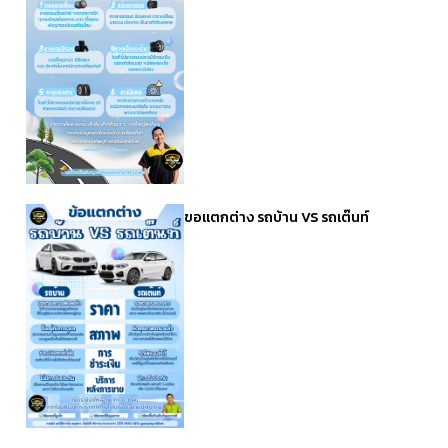
ขอแตกต่าง รถบ้าน VS รถเต๊นท์