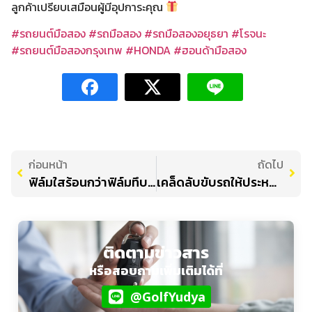
ลูกค้าเปรียบเสมือนผู้มีอุปการะคุณ
#รถยนต์มือสอง
#รถมือสอง
#รถมือสองอยุธยา
#โรจนะ
#รถยนต์มือสองกรุงเทพ
#HONDA
#ฮอนด้ามือสอง
ก่อนหน้า
ถัดไป
ฟิล์มใสร้อนกว่าฟิล์มทึบจริงหรอ ใช้แบบไหนดี เรามีคำตอบ!
เคล็ดลับขับรถให้ประหยัดน้ำมัน
ติดตามข่าวสาร
หรือสอบถามเพิ่มเติมได้ที่
@GolfYudya