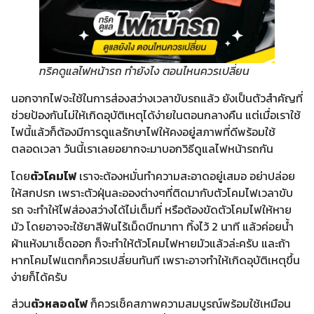
ทริคดูแลไฟหน้ารถ ทำยังไง ตอนไหนควรเปลี่ยน
นอกจากไฟจะใช้ในการส่องสว่างเวลาขับรถแล้ว ยังเป็นตัวสำคัญที่
ช่วยป้องกันไม่ให้เกิดอุบัติเหตุได้ง่ายในตอนกลางคืน แต่เมื่อเราใช้
ไฟนี้แล้วก็ต้องมีการดูแลรักษาไฟให้คงอยู่สภาพที่ดีพร้อมใช้
ตลอดเวลา วันนี้เราเลยอยากจะมาบอกวิธีดูแลไฟหน้ารถกัน
โดย
ตัวโคมไฟ
เราจะต้องหมั่นทำความสะอาดอยู่เสมอ อย่าปล่อย
ให้สกปรก เพราะตัวฝุ่นละอองต่างๆที่ติดมากับตัวโคมไฟเวลาขับ
รถ จะทำให้ไฟส่องสว่างได้ไม่เต็มที่ หรือต้องขัดตัวโคมไฟให้หาย
มัว โดยอาจจะใช้ยาสีฟันไร้เม็ดบีทมาทา ทิ้งไว้ 2 นาที แล้วค่อยน้ำ
ผ้าแห้งมาเช็ดออก ก็จะทำให้ตัวโคมไฟหายมัวแล้วล่ะครับ และถ้า
หากโคมไฟแตกก็ควรเปลี่ยนทันที เพราะอาจทำให้เกิดอุบัติเหตุขึ้น
ง่ายก็ได้ครับ
ส่วน
ตัวหลอดไฟ
ก็ควรเช็คสภาพความสมบูรณ์พร้อมใช้เหมือน