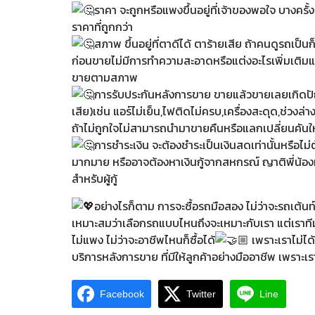
ราคา จะถูกหรือแพงขึ้นอยู่ที่เจ้าของพอใจ บางครั้
ราคาที่ถูกกว่า
สภาพ ขึ้นอยู่ที่ตาดีได้ ตาร้ายเสีย ถ้าคนดูรถเป็น
ก่อนขายไม่มีการทำความสะอาดหรือแต่งอะไรเพิ่มเติมแล
ขายตามสภาพ
การรับประกันหลังการขาย ขายแล้วขายเลยเกิดปัญห
เสีย)เช่น แอร์ไม่เย็น,ไฟติดไม่ครบ,เครื่องสะดุด,ช่วงล
ถ้าไม่ถูกใจไม่สามารถนำมาขายคืนหรือแลกเปลี่ยนคันใหม
การชำระเงิน จะต้องชำระเป็นเงินสดเท่านั้นหรือไม
มากมาย หรืออาจต้องหาเงินกู้จากสหกรณ์ ญาติพี่น้องหรื
สำหรับผู้กู้
อย่างไรก็ตาม การจะซื้อรถมือสอง ไม่ว่าจะรถเต้น
เหมาะสมว่าเลือกรถแบบไหนถึงจะเหมาะกับเรา แต่เราที
ไม่แพง ไม่ว่าจะอาชีพไหนก็ซื้อได้
เพราะเราไม่ได
บริการหลังการขาย ที่มีให้ลูกค้าอย่างมืออาชีพ เพราะเร
Facebook
Twitter
Line