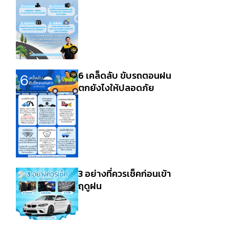
6 เคล็ดลับ ขับรถตอนฝน
ตกยังไงให้ปลอดภัย
3 อย่างที่ควรเช็คก่อนเข้า
ฤดูฝน