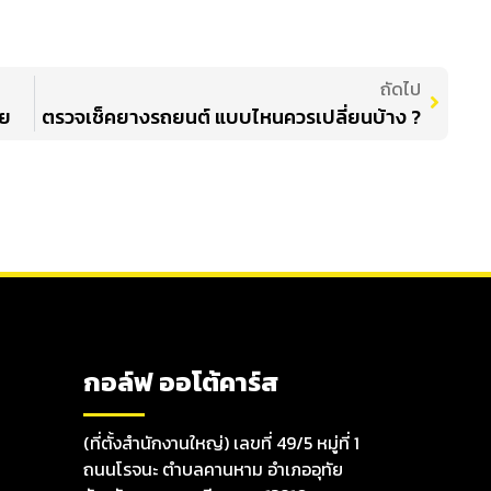
ถัดไป
ัย
ตรวจเช็คยางรถยนต์ แบบไหนควรเปลี่ยนบ้าง ?
กอล์ฟ ออโต้คาร์ส
(ที่ตั้งสำนักงานใหญ่) เลขที่ 49/5 หมู่ที่ 1
ถนนโรจนะ ตำบลคานหาม อำเภออุทัย