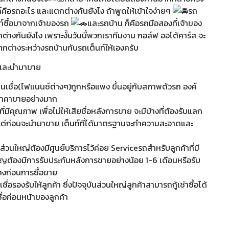
นท์คือรถอะไร และแตกต่างกันยังไง ถ้าพูดให้เข้าใจง่ายๆ
รถ
ท์ซื้อมาจากเจ้าของรถ
และรถบ้าน ก็คือรถมือสองที่เจ้าของ
ตกต่างกันยังไง เพราะงั้นวันนี้พวกเราทีมงาน กอล์ฟ ออโต้คาร์ส จะ
แตกต่างระหว่างรถบ้านกับรถเต็นท์ให้เองครับ
้าและนำมาขาย
เชื่อ(ไฟแนนซ์ต่างๆ)ถูกหรือแพง ขึ้นอยู่กับสภาพตัวรถ องค์
บราคาขายอย่างมาก
่มีคุณภาพ เพื่อไม่ให้เสียชื่อหลังการขาย จะมีบ้างที่ต้องรับแลก
ป แต่ก่อนจะนำมาขาย เต็นท์ที่ได้มาตรฐานจะทำความสะอาดและ
่วนใหญ่ต้องมีศูนย์บริการไว้ค่อย Serviceรถสำหรับลูกค้าที่มี
ัญต้องมีการรับประกันหลังการขายอย่างน้อย 1-6 เดือนหรือรับ
ลงก่อนการซื้อขาย
ื่อรองรับให้ลูกค้า ซึ่งปัจจุบันส่วนใหญ่ลูกค้าสามารถกู้เช่าซื้อได้
ื่อก่อนหน้าของลูกค้า