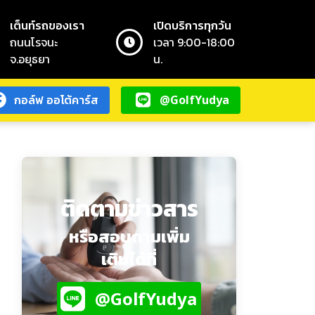
เต็นท์รถของเรา
เปิดบริการทุกวัน
ถนนโรจนะ
เวลา 9:00-18:00
จ.อยุธยา
น.
กอล์ฟ ออโต้คาร์ส
@GolfYudya
กอล์ฟ ออโต้คาร์ส
@GolfYudya
ติดตามข่าวสาร
หรือสอบถามเพิ่ม
เติมได้ที่
@GolfYudya