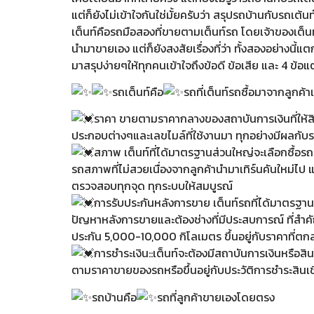
แต่ก็ยังไม่เข้าใจกันใช่มั้ยครับว่า สรุปรถบ้านกับรถเต้
เต็นท์คือรถมือสองที่ขายตามเต็นท์รถ โดยเจ้าของเต็น
นำมาขายเอง แต่ก็ยังสงสัยเรื่องที่ว่า ทั้งสองอย่างนี้แ
มาสรุปง่ายๆให้ทุกคนเข้าใจถึงข้อดี ข้อเสีย และ 4 ข้อ
รถเต็นท์คือ
รถที่เต็นท์รถซื้อมาจากลูกค
ราคา ขายตามราคากลางของสถาบันการเงินที่ให้สิน
ประกอบต่างๆและเลขไมล์ที่ใช้งานมา ทุกอย่างมีผลกั
สภาพ เต็นท์ที่ได้มาตรฐานส่วนใหญ่จะเลือกซื้อรถที
รถสภาพที่ไม่สวยเนื่องจากลูกค้านำมาเทิร์นคันใหม่ไ
ตรวจสอบทุกจุด ทุกระบบให้สมบูรณ์
การรับประกันหลังการขาย เต็นท์รถที่ได้มาตรฐานส
ปัญหาหลังการขายและต้องช่างที่มีประสบการณ์ ที่สำค
ประกัน 5,000-10,000 กิโลเมตร ขึ้นอยู่กับราคาที่ตก
การชำระเงิน::เต็นท์จะต้องมีสถาบันการเงินหรือสินเช
ตามราคาขายของรถหรือขึ้นอยู่กับประวัติการชำระสินเช
รถบ้านคือ
รถที่ลูกค้าขายเองโดยตรง