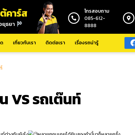
ต้คาร์ส
โทรสอบถาม
085-612-
อยุธยา
8888
เรา
เรื่องรถน่ารู้
มด
เกี่ยวกับเรา
ติดต่อเรา
เรื่องรถน่ารู้
ท์
น VS รถเต๊นท์
นท์ต่างกันยังไง
หลายๆคนเคยได้ยินสองคำนี้มาก็หลายครั้ง