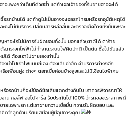
งอาจแพงกว่าเต็นท์ด้วยซ้ำ แต่ถ้าเจอเจ้าของที่รีบขายอาจจะได้
ก็ซื้อรถบ้านได้ แต่ถ้าดูไม่เป็นอาจจะเจอรถโทรมหรือรถอุบัติเหตุได้
ะคงไม่มีบริการเปลี่ยนสารหล่อลื่นและตรวจเช็คใดๆทั้งนั้นเพราะ
าอะไรไม่มีการรับผิดชอบทั้งนั้น บอกแล้ว(ตาดีได้ ตาร้าย
่างดัง,กระจกไฟฟ้าไม่ทำงาน,ระบบไฟผิดปกติ เป็นต้น ซื้อไปขับแล้ว
่ได้ ต้องเอาไปขายเองเท่านั้น
่ต้องนำไปเข้าไฟแนนซ์เอง ต้องเสียค่าจัด ค่าบริการต่างๆอีก
อเพื่อนฝูง ต่างๆ ดอกเบี้ยค่อนข้างสูงและไม่มีเงื่อนไขพิเศษ
ท์หรือรถบ้านก็จะมีข้อดีข้อเสียแตกต่างกันไป เราควรพิจารณาให้
มงาน กอล์ฟ ออโต้คาร์ส รับประกันได้ 100% ว่ารถของเราสภาพดี
้ขายเฉพาะรถ แต่เราขายความเชื่อมั่น ความรับผิดชอบ และ
าคิดว่าลูกค้าเปรียบเสมือนผู้มีอุปการะคุณ